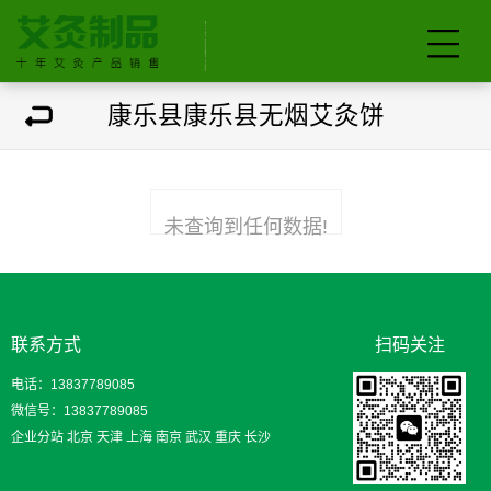
康乐县康乐县无烟艾灸饼
未查询到任何数据!
联系方式
扫码关注
电话：13837789085
微信号：13837789085
企业分站
北京
天津
上海
南京
武汉
重庆
长沙