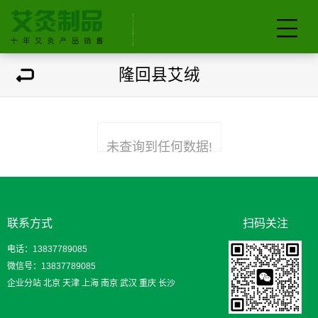
隆回县艾绒
未查询到任何数据!
联系方式
扫码关注
电话：13837789085
微信号：13837789085
企业分站
北京
天津
上海
南京
武汉
重庆
长沙