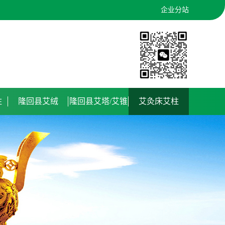
企业分站
柱
隆回县艾绒
隆回县艾塔/艾锥
艾灸床艾柱