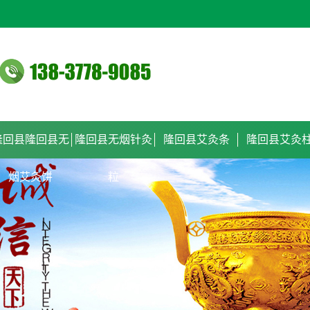
隆回县隆回县无
隆回县无烟针灸
隆回县艾灸条
隆回县艾灸
烟艾灸饼
粒